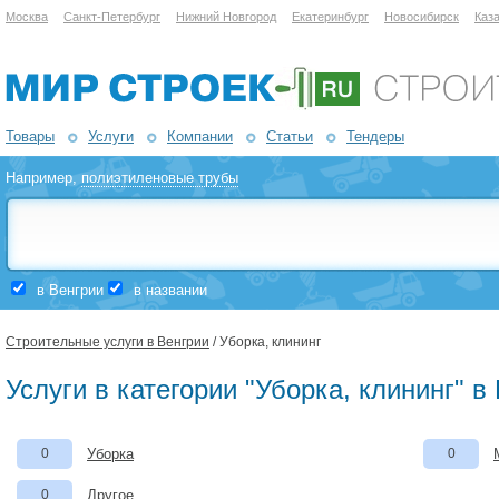
Москва
Санкт-Петербург
Нижний Новгород
Екатеринбург
Новосибирск
Каз
Товары
Услуги
Компании
Статьи
Тендеры
Например,
полиэтиленовые трубы
в Венгрии
в названии
Строительные услуги в Венгрии
/ Уборка, клининг
Услуги в категории "Уборка, клининг" в
0
Уборка
0
0
Другое