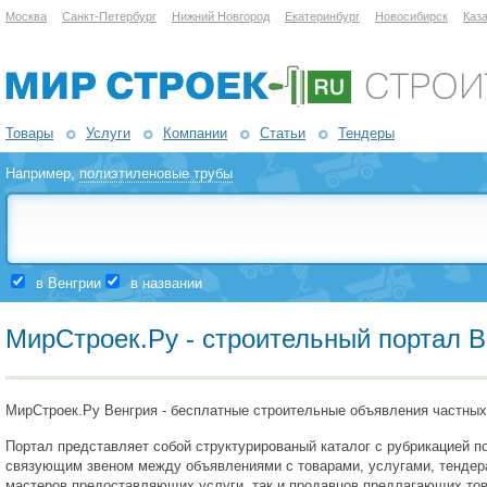
Москва
Санкт-Петербург
Нижний Новгород
Екатеринбург
Новосибирск
Каз
Товары
Услуги
Компании
Статьи
Тендеры
Например,
полиэтиленовые трубы
в Венгрии
в названии
МирСтроек.Ру - строительный портал В
МирСтроек.Ру Венгрия - бесплатные строительные объявления частных 
Портал представляет собой структурированый каталог с рубрикацией по
связующим звеном между объявлениями с товарами, услугами, тендерам
мастеров предоставляющих услуги, так и продавцов предлагающих това