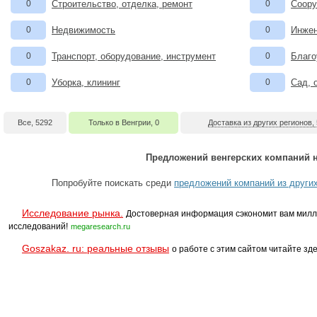
0
Строительство, отделка, ремонт
0
Соору
0
Недвижимость
0
Инжен
0
Транспорт, оборудование, инструмент
0
Благо
0
Уборка, клининг
0
Сад, 
Все, 5292
Только в Венгрии, 0
Доставка из других регионов,
Предложений венгерских компаний н
Попробуйте поискать среди
предложений компаний из других
Исследование рынка.
Достоверная информация сэкономит вам милл
исследований!
megaresearch.ru
Goszakaz. ru: реальные отзывы
о работе с этим сайтом читайте зде