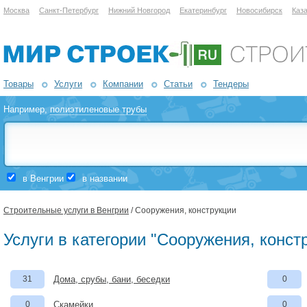
Москва
Санкт-Петербург
Нижний Новгород
Екатеринбург
Новосибирск
Каз
Товары
Услуги
Компании
Статьи
Тендеры
Например,
полиэтиленовые трубы
в Венгрии
в названии
Строительные услуги в Венгрии
/ Сооружения, конструкции
Услуги в категории "Сооружения, конст
31
Дома, срубы, бани, беседки
0
0
Скамейки
0