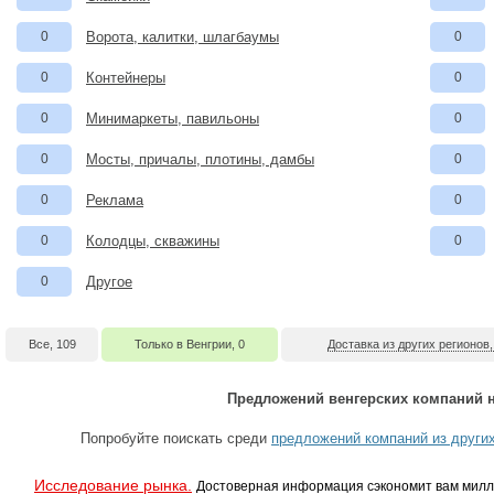
0
Ворота, калитки, шлагбаумы
0
0
Контейнеры
0
0
Минимаркеты, павильоны
0
0
Мосты, причалы, плотины, дамбы
0
0
Реклама
0
0
Колодцы, скважины
0
0
Другое
Все, 109
Только в Венгрии, 0
Доставка из других регионов,
Предложений венгерских компаний н
Попробуйте поискать среди
предложений компаний из других
Исследование рынка.
Достоверная информация сэкономит вам милл