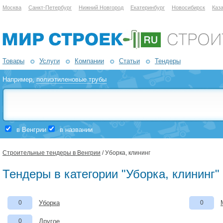
Москва
Санкт-Петербург
Нижний Новгород
Екатеринбург
Новосибирск
Каз
Товары
Услуги
Компании
Статьи
Тендеры
Например,
полиэтиленовые трубы
в Венгрии
в названии
Строительные тендеры в Венгрии
/ Уборка, клининг
Тендеры в категории "Уборка, клининг"
0
Уборка
0
0
Другое