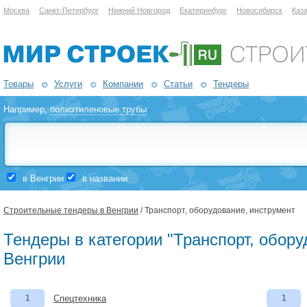
Москва
Санкт-Петербург
Нижний Новгород
Екатеринбург
Новосибирск
Каз
Товары
Услуги
Компании
Статьи
Тендеры
Например,
полиэтиленовые трубы
в Венгрии
в названии
Строительные тендеры в Венгрии
/ Транспорт, оборудование, инструмент
Тендеры в категории "Транспорт, обору
Венгрии
1
Спецтехника
1