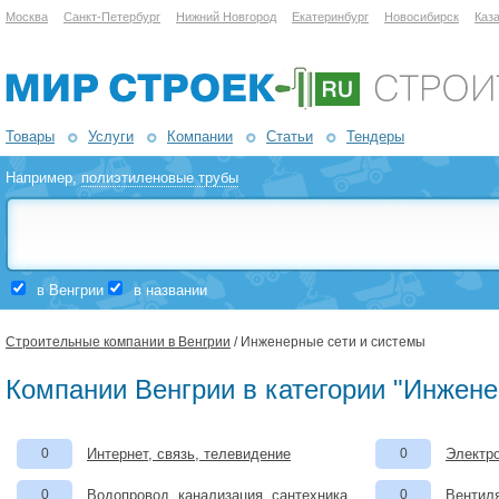
Москва
Санкт-Петербург
Нижний Новгород
Екатеринбург
Новосибирск
Каз
Товары
Услуги
Компании
Статьи
Тендеры
Например,
полиэтиленовые трубы
в Венгрии
в названии
Строительные компании в Венгрии
/ Инженерные сети и системы
Компании Венгрии в категории "Инжене
0
Интернет, связь, телевидение
0
Электро
0
Водопровод, канализация, сантехника
0
Вентил