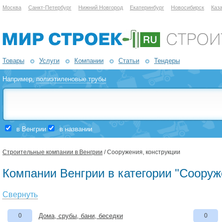
Москва
Санкт-Петербург
Нижний Новгород
Екатеринбург
Новосибирск
Каз
Товары
Услуги
Компании
Статьи
Тендеры
Например,
полиэтиленовые трубы
в Венгрии
в названии
Строительные компании в Венгрии
/ Сооружения, конструкции
Компании Венгрии в категории "Сооруж
Свернуть
0
Дома, срубы, бани, беседки
0