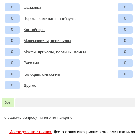
0
Скамейки
0
0
Ворота, калитки, шлагбаумы
0
0
Контейнеры
0
0
Минимаркеты, павильоны
0
0
Мосты, причалы, плотины, дамбы
0
0
Реклама
0
0
Колодцы, скважины
0
0
Другое
Все,
По вашему запросу ничего не найдено
Исследование рынка.
Достоверная информация сэкономит вам милл