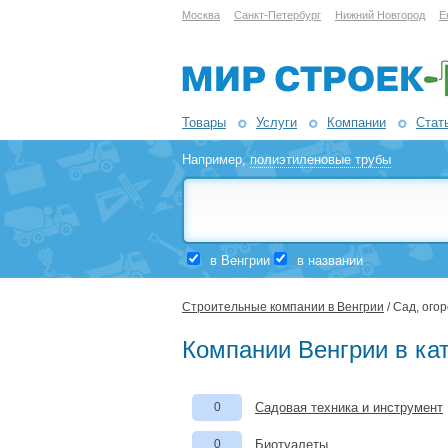
Москва
Санкт-Петербург
Нижний Новгород
Е
Товары
Услуги
Компании
Стат
Например,
полиэтиленовые трубы
в Венгрии
в названии
Строительные компании в Венгрии
/ Сад, ого
Компании Венгрии в кат
0
Садовая техника и инструмент
0
Биотуалеты