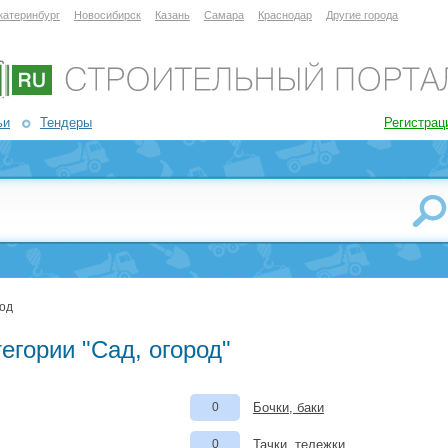
катеринбург
Новосибирск
Казань
Самара
Краснодар
Другие города
ьи
Тендеры
Регистрац
род
егории "Сад, огород"
0
Бочки, баки
0
Тачки, тележки